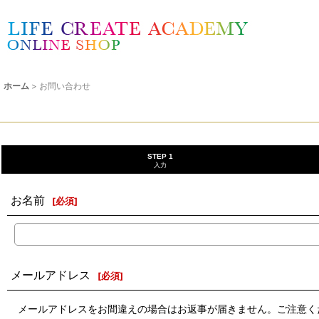
ライフクリエイトアカデミー右京 通販ショップ
ホーム
>
お問い合わせ
STEP 1
入力
お名前
[
必須
]
メールアドレス
[
必須
]
メールアドレスをお間違えの場合はお返事が届きません。ご注意く