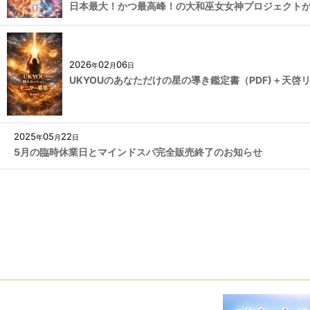
日本最大！かつ最高峰！の大和巫女女神プロジェクトが
2026
02
06
年
月
日
UKYOUのあなただけの星の導き鑑定書（PDF)＋天
2025
05
22
年
月
日
5月の臨時休業日とマインドスパ完全販売終了のお知らせ