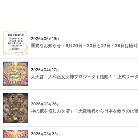
2026
06
19
年
月
日
重要なお知らせ：6月20日～23日と27日～29日は臨
2026
04
17
年
月
日
大天啓！大和巫女女神プロジェクト始動！！正式リー
2026
03
26
年
月
日
神の威を増し力を増す！天変地異から日本を救うのは
2026
03
23
年
月
日