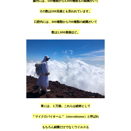
腸内には、100種類から3,000種類もの細菌がいて
その数は100兆個とも言われています。
口腔内には、300種類から700種類の細菌がいて
数は1,000億個ほど。
胃には、１万個。これらは総称として
＂マイクロバイオーム＂（microbiome）
と呼ばれ
もちろん細菌だけでなくウイルスも