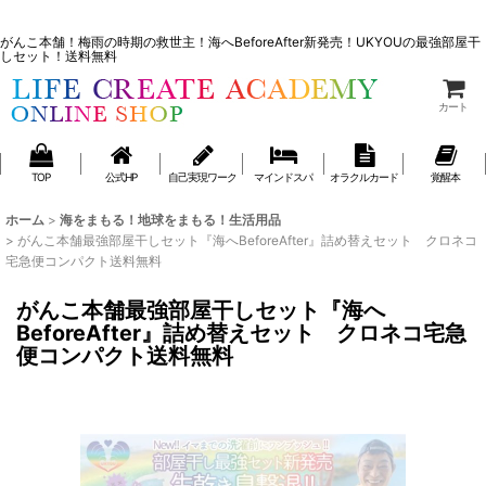
きむちん！がんこ本舗の最強部屋干しセット『海へBeforeAfter』詰め替え
セット クロネコ宅急便コンパクト送料無料
がんこ本舗！梅雨の時期の救世主！海へBeforeAfter新発売！UKYOUの最強部屋干
しセット！送料無料
カート
TOP
公式HP
自己実現ワーク
マインドスパ
オラクルカード
覚醒本
ホーム
>
海をまもる！地球をまもる！生活用品
>
がんこ本舗最強部屋干しセット『海へBeforeAfter』詰め替えセット クロネコ
宅急便コンパクト送料無料
がんこ本舗最強部屋干しセット『海へ
BeforeAfter』詰め替えセット クロネコ宅急
便コンパクト送料無料