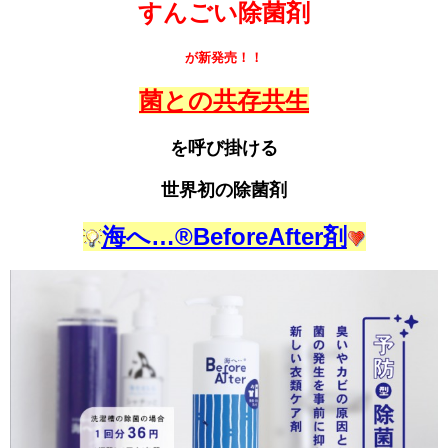
すんごい除菌剤
が新発売！！
菌との共存共生
を呼び掛ける
世界初の除菌剤
海へ…®BeforeAfter剤