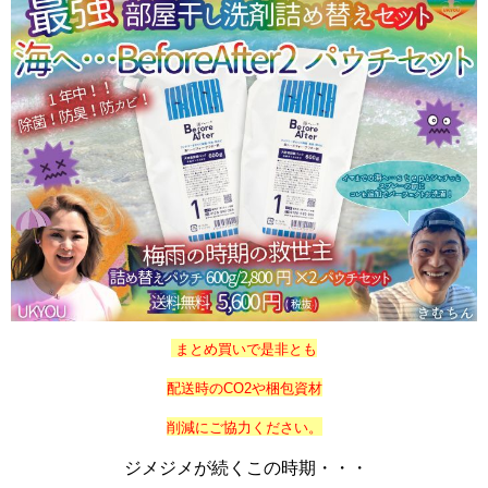
まとめ買いで是非とも
配送時の
CO2や
梱包資材
削減にご協力ください。
ジメジメが続くこの時期・・・