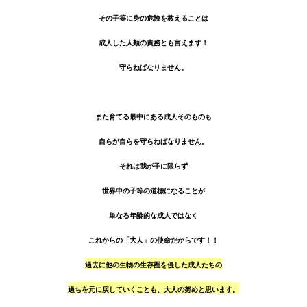
その子等に身の危険を教えることは
成人した人類の責務とも言えます！
守らねばなりません。
また育てる最中にある成人そのものも
自らが自らを守らねばなりません。
それは我が子に限らず
世界中の子等の道標になることが
単なる年齢的な成人ではなく
これからの「大人」の使命だからです！！
過去に他の生物の生存圏を侵した成人たちの
過ちを元に戻していくことも、大人の努めと思います。