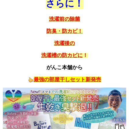
さらに！
洗濯前の
除菌
防臭・防カビ！
洗濯後の
洗濯槽の防カビに
！
がんこ本舗から
最強の部屋干しセット
新発売