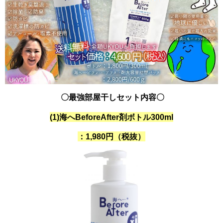
〇最強部屋干しセット内容〇
(1)海へBeforeAfter剤ボトル
300ml
：1,980円（税抜）