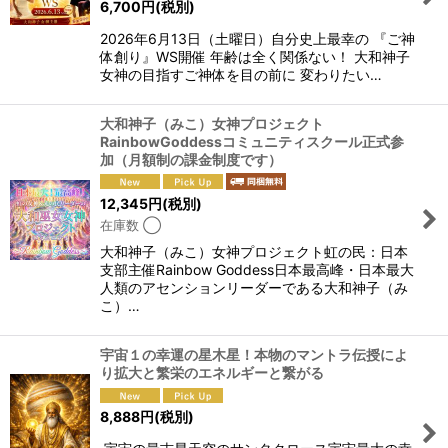
6,700
円
(税別)
2026年6月13日（土曜日）自分史上最幸の 『ご神
体創り』WS開催 年齢は全く関係ない！ 大和神子
女神の目指すご神体を目の前に 変わりたい…
大和神子（みこ）女神プロジェクト
RainbowGoddessコミュニティスクール正式参
加（月額制の課金制度です）
12,345
円
(税別)
在庫数 ◯
大和神子（みこ）女神プロジェクト虹の民：日本
支部主催Rainbow Goddess日本最高峰・日本最大
人類のアセンションリーダーである大和神子（み
こ）…
宇宙１の幸運の星木星！本物のマントラ伝授によ
り拡大と繁栄のエネルギーと繋がる
8,888
円
(税別)