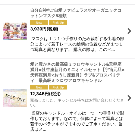
自分自神®ご自愛ファビュラス♡オーガニックコ
ットンマスク5種類
3,939
円
(税別)
マスクは１つ１つ手作りのため裁断する生地の部
分によって若干レースの絵柄の位置などが１つ１
つ写真と異なります。 購入の際は、このペ…
愛と豊かさの最高級ミツロウキャンドル&天秤座
満月×牡牛座新月のミニオイルセット【宇宙元旦×
天秤座満月×おうし座新月】ラブ&プロスパリテ
ィ 最高級ミツロウアロマキャンドル
12,345
円
(税別)
完売しました。キャンセル待ちはお問い合わせくださ
い。
当店のキャンドル・オイルは一つ一つ手作りで製
作しております。なので、個体によって写真とは
若干のバラツキがでますのでご了承ください。当
店はメ…