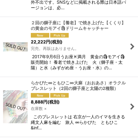
外不出です。SNSなどに掲載される際は日本語バ
ージョンは、必…
２回の獅子座に【養老】で焼き上げた【くくり】
の黄金のモアイ🗿ドリームキャッチャー
22,222
円
(税別)
完売。再販はありません。
2017年9月6日うお座♓満月 黄金の🗿モアイ🗿
販売開始！ 養老で焼き上げた 火（獅子座・太
陽）と水（みずがめ座・うお座・水）の…
らかびた∞ともひこ∞大麻（おおあさ）オラクル
ブレスレット（2回の獅子座と太陽の2種類）
8,888
円
(税別)
在庫数 ×
このブレスレットは 右京が一人のイマを生きる
縄文人麻を編む 旅人 ∞らかびた ともひこ
&inf…