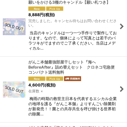
願いをかける3種のキャンドル【願い札つき】
8,888
円
(税別)
完売しました。キャンセル待ちはお問い合わせくださ
い。
当店のキャンドルは一つ一つ手作りで製作してお
ります。なので、個体によって写真とは若干のバ
ラツキがでますのでご了承ください。当店はメデ
ィカル…
がんこ本舗最強部屋干しセット『海へ
BeforeAfter』詰め替えセット クロネコ宅急便
コンパクト送料無料
4,600
円
(税別)
在庫数 ×
梅雨の時期の救世主日本を代表するエシカル企業
の地球を護る『がんこ本舗』よりすんごい除菌剤
が新発売！！菌との共存共生を呼び掛ける世界初
の除菌…