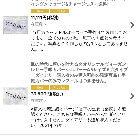
イングメッセージ&チャージつき）送料別
11,111
円
(税別)
在庫数 ×
当店のキャンドルは一つ一つ手作りで製作してお
ります。全てのものが唯一無二の１点とお考えく
ださい。写真と全く同じものは1つとしてありませ
ん。…
風の時代に願いを叶える☆オリジナルヴィ―ガン
レザー手帳カバーシルバーーA5サイズ６穴タイプ
（ダイアリー購入者のみ購入可能の限定商品）手
帳カバーのみでレフィルはつきません。
36,900
円
(税別)
在庫数 ×
※購入の際は必ずページ1番下の重要（必読）を確
認ください。こちらは手帳カバーのみでダイアリ
ーはつきません。ダイアリーも追加購入くださ
い。2021年のダ…