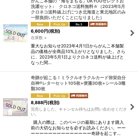
がんこ本舗の「海をまもる」UKYOUセレクトお
洗濯セット♪ クロネコ送料無料☆（2023年5月
クロネコ送料値上げにつき北海道と東北地区のみ
一部負担いただくことになりました）
6,600
円
(税別)
在庫数 ×
重大なお知らせ2023年4月1日からがんこ本舗製
品の価格が全商品10%上がりとなりました。さら
に、2023年5月1日よりクロネコ送料が値上げと
なった関…
奇跡が起こる！ミラクルオラクルカード弥栄自分
自神®レターセット105枚+便箋30枚+シール3種
類30枚
8,888
円
(税別)
完売しました。キャンセル待ちはお問い合わせくださ
い。
購入の際は、このページの最期にあります購入
前の大切なお知らせを必ずお読みください。ーー
ーーーーーーーーーーーーーー奇跡を起こす…