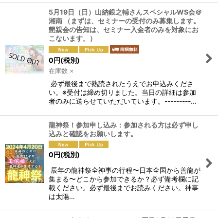
5月19日（日）山納銀之輔さんスペシャルWS会＠
湘南 （まずは、セミナーの受付のみ募集します。
懇親会の告知は、セミナー入金者のみを対象にお
こないます。）
0
円
(税別)
在庫数 ×
必ず最後まで熟読されたうえでお申込みくださ
い。※受付は締め切りました。当日の詳細は参加
者のみに送らせていただいています。---------…
龍神祭！参加申し込み：参加される方は必ず申し
込みと確認をお願いします。
0
円
(税別)
辰年の龍神祭全神事の行程〜日本全国から善龍が
集まる〜どこから参加できるか？必ず備考欄に記
載ください。必ず最後までお読みください。神事
は太陽…