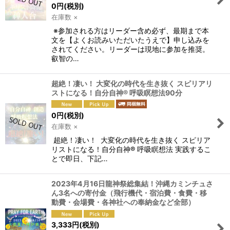
0
円
(税別)
在庫数 ×
※参加される方はリーダー含め必ず、最期まで本
文を【よくお読みいただいたうえで】申し込みを
されてください。リーダーは現地に参加を推奨。
叡智の…
超絶！凄い！ 大変化の時代を生き抜く スピリアリ
ストになる！自分自神® 呼吸瞑想法90分
0
円
(税別)
在庫数 ×
超絶！凄い！ 大変化の時代を生き抜く スピリア
リストになる！自分自神® 呼吸瞑想法 実践するこ
とで即日、下記…
2023年4月16日龍神祭総集結！沖縄カミンチュさ
ん3名への寄付金（飛行機代・宿泊費・食費・移
動費・会場費・各神社への奉納金など全部）
3,333
円
(税別)