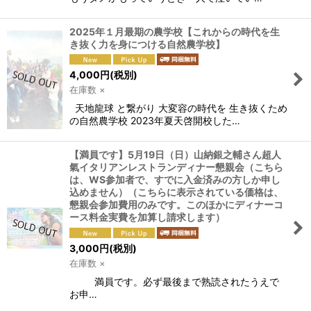
2025年１月最期の農学校【これからの時代を生
き抜く力を身につける自然農学校】
4,000
円
(税別)
在庫数 ×
天地龍球 と繋がり 大変容の時代を 生き抜くため
の自然農学校 2023年夏天啓開校した…
【満員です】5月19日（日）山納銀之輔さん超人
氣イタリアンレストランディナー懇親会（こちら
は、WS参加者で、すでに入金済みの方しか申し
込めません）（こちらに表示されている価格は、
懇親会参加費用のみです。このほかにディナーコ
ース料金実費を加算し請求します）
3,000
円
(税別)
在庫数 ×
満員です。必ず最後まで熟読されたうえで
お申…