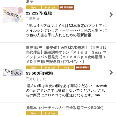
夏至
22,222
円
(税別)
在庫数 ×
1年ぶりのアロマオイルは33本限定のプレミアム
オイルシンデレラストーリー〜バラ色の人生〜 バ
ラ色の人生を手に入れるための最新情報…
世界1販売！最安値！送料&DVD無料！【世界１販
売代理店】脳波調整マシン『Ｍｉｎｄ Ｓpa』マ
インドスパ＆新発売【ＭｉｎｄＳｐａ攻略活用Ｄ
ＶＤ世界1販売記念特別プレゼント】
53,500
円
(税別)
完売しました
購入の際は重要の欄を必ず確認ください。ezweb
のmailアドレスでは登録しないでください。こち
らの商品はクロネコでの配送になります。ma…
覚醒本（バーチャル人生完全攻略ワークBOOK）