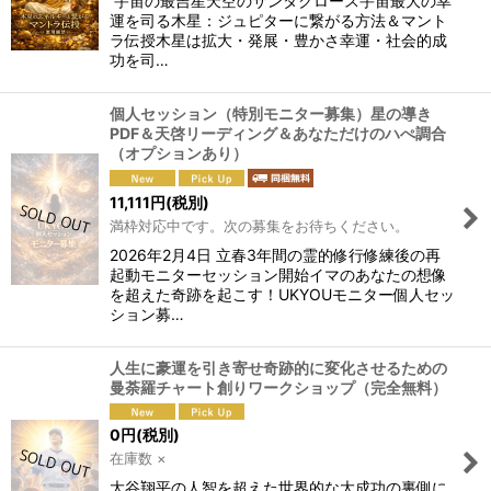
宇宙の最吉星天空のサンタクロース宇宙最大の幸
運を司る木星：ジュピターに繋がる方法＆マント
ラ伝授木星は拡大・発展・豊かさ幸運・社会的成
功を司…
個人セッション（特別モニター募集）星の導き
PDF＆天啓リーディング＆あなただけのハぺ調合
（オプションあり）
11,111
円
(税別)
満枠対応中です。次の募集をお待ちください。
2026年2月4日 立春3年間の霊的修行修練後の再
起動モニターセッション開始イマのあなたの想像
を超えた奇跡を起こす！UKYOUモニター個人セッ
ション募…
人生に豪運を引き寄せ奇跡的に変化させるための
曼荼羅チャート創りワークショップ（完全無料）
0
円
(税別)
在庫数 ×
大谷翔平の人智を超えた世界的な大成功の裏側に