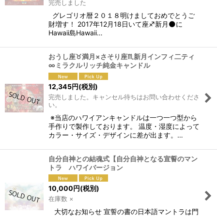
完売しました
グレゴリオ暦２０１８明けましておめでとうご
財増す！ 2017年12月18日いて座♐新月🌑に
Hawaii島Hawaii…
おうし座♉満月×さそり座♏新月インフィ二ティ
∞ミラクルリッチ純金キャンドル
12,345
円
(税別)
完売しました。キャンセル待ちはお問い合わせくださ
い。
※当店のハワイアンキャンドルは一つ一つ型から
手作りで製作しております。 温度・湿度によって
カラー・サイズ・デザインに差が出ます。…
自分自神との結魂式【自分自神となる宣誓のマン
トラ ハワイバージョン
10,000
円
(税別)
在庫数 ×
大切なお知らせ 宣誓の書の日本語マントラは門