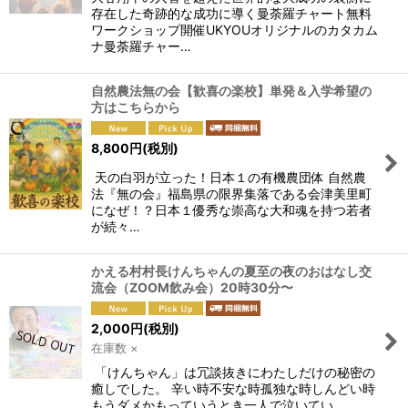
存在した奇跡的な成功に導く曼荼羅チャート無料
ワークショップ開催UKYOUオリジナルのカタカム
ナ曼荼羅チャー…
自然農法無の会【歓喜の楽校】単発＆入学希望の
方はこちらから
8,800
円
(税別)
天の白羽が立った！日本１の有機農団体 自然農
法『無の会』福島県の限界集落である会津美里町
になぜ！？日本１優秀な崇高な大和魂を持つ若者
が続々…
かえる村村長けんちゃんの夏至の夜のおはなし交
流会（ZOOM飲み会）20時30分〜
2,000
円
(税別)
在庫数 ×
「けんちゃん」は冗談抜きにわたしだけの秘密の
癒しでした。 辛い時不安な時孤独な時しんどい時
もうダメかもっていうとき一人で泣いてい…