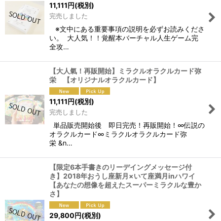
11,111
円
(税別)
完売しました
※文中にある重要事項の説明を必ずお読みくださ
い。 大人気！！覚醒本バーチャル人生ゲーム完
全攻…
【大人氣！再販開始】ミラクルオラクルカード弥
栄 【オリジナルオラクルカード】
11,111
円
(税別)
完売しました
単品販売開始後 即日完売！再販開始！∞伝説の
オラクルカード∞ミラクルオラクルカード弥
栄 &n…
【限定6本手書きのリーデイングメッセージ付
き】2018年おうし座新月×いて座満月inハワイ
【あなたの想像を超えたスーパーミラクルな豊か
さ】
29,800
円
(税別)