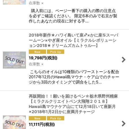
在庫数 ×
購入前には、ページ一番下の購入の際の注意点
を必ずご確認ください。 限定6本のみで右京が製
作したあなたの現在に対する手…
2018年新作★ハワイ島いて座♐×かに座♋スーパ
ームーン×やぎ座オイル【ミラクルレボリューシ
ョン2018★ドリームズカムトゥル―】
19,798
円
(税別)
在庫数 ×
こちらのオイルは10種類のパワーストーンを配合
2017年12月のHawaii島マウナ・ケア山でのチャー
ジから3回のタイミングで調合をした5…
再販開始！！願いを届けるペン☆栃木県野州精麻
【ミラクルクリエイトペン大飛翔２０１８】
Hawaii島マウナケア山にて12月18日いて座新月
×2018年1月2日かに座満月チャージ
11,111
円
(税別)