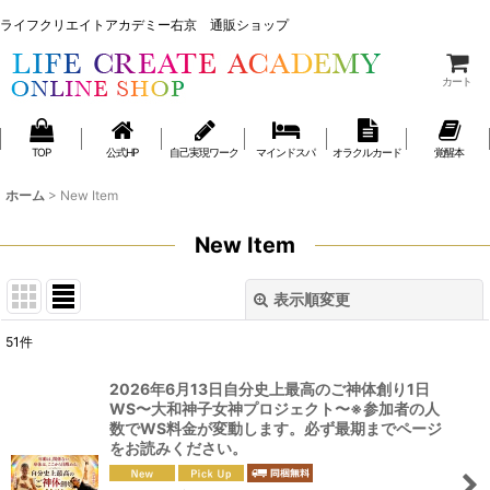
ライフクリエイトアカデミー右京 通販ショップ
ライフクリエイトアカデミー右京 通販ショップ
カート
TOP
公式HP
自己実現ワーク
マインドスパ
オラクルカード
覚醒本
ホーム
>
New Item
New Item
表示順変更
閉じる
51
件
表示数
:
2026年6月13日自分史上最高のご神体創り1日
WS〜大和神子女神プロジェクト〜※参加者の人
並び順
:
数でWS料金が変動します。必ず最期までページ
をお読みください。
絞り込む