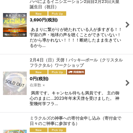
ハぺによるイニシエーション2回目2月23日天皇
誕生日（祝日）
3,690
円
(税別)
あまりに繋がりが絶たれている人が多すぎる！！
宇宙の声・地球の声を聴くことができていない！
だから導かれない！！！！断絶したまま生きてい
るから…
2月4日（日）天啓！バッキ―ボール（クリスタル
フラクタル）ワークショップ
0
円
(税別)
在庫数 ×
満席です。キャンセル待ちも満員です。 主の御
心のままに…2023年年末天啓を受けました。 神
聖幾何学フラ…
ミラクルズの神事への寄付金申し込み（寄付金で
日々のご神事に参加する）