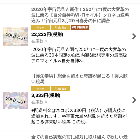
2020年宇宙元旦☆新作！250年に1度の大変革の
波に乗る【自分自神®Wi-Fiオイル】クロネコ送料
込み！宇宙元旦3月20日春分の日に調合
22,222
円
(税別)
在庫数 ×
2020年宇宙元旦☆調合250年に一度の大変革の
波に乗る30本限定の自己内観&瞑想専用の最高級
アロマオイル∞自分自神&…
【弥栄奉納】想像を超えた奇跡が起こる！弥栄願
い絵馬
3,333
円
(税別)
在庫数 ×
※配送料金はネコポス330円（税込）が購入後に
追加されます。∞宇宙元旦∞想像を超えた奇跡が
起こる弥栄願い絵馬 この絵…
全ての自己実現の前に絶対に取り組んで欲しい最