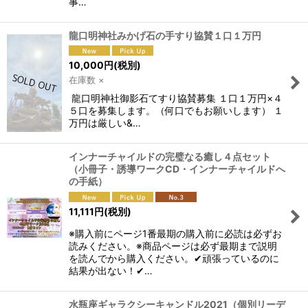
事…
龍口明神社みかげ石の手すり協賛１口１万円
10,000
円
(税別)
在庫数 ×
龍口明神社御影石てすり協賛募集 １口１万円×４
５口を募集します。（何口でもお願いします） １
万円は厳しい&…
インナーチャイルドの完璧なる癒し４点セット
（小冊子・誘導ワークCD・インナーチャイルドへ
の手紙）
11,111
円
(税別)
※購入前にページ1番最期の購入前に必読は必ずお
読みください。※商品ページは必ず最期まで説明
を読んでから購入ください。✔頑張っているのに
結果が出ない！✔…
水瓶座ギャラクシーキャンドル2021（個別リーデ