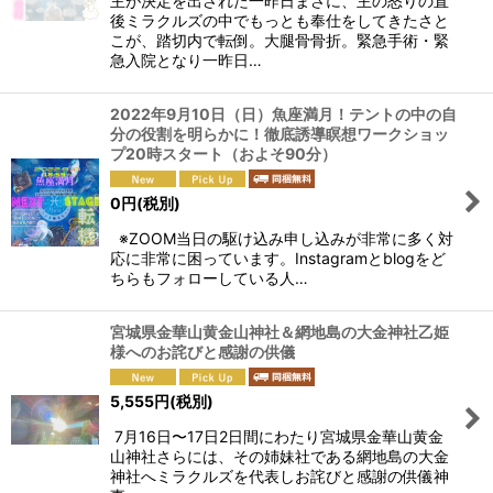
主が決定を出された一昨日まさに、主の怒りの直
後ミラクルズの中でもっとも奉仕をしてきたさと
こが、踏切内で転倒。大腿骨骨折。緊急手術・緊
急入院となり一昨日…
2022年9月10日（日）魚座満月！テントの中の自
分の役割を明らかに！徹底誘導瞑想ワークショッ
プ20時スタート（およそ90分）
0
円
(税別)
※ZOOM当日の駆け込み申し込みが非常に多く対
応に非常に困っています。Instagramとblogをど
ちらもフォローしている人…
宮城県金華山黄金山神社＆網地島の大金神社乙姫
様へのお詫びと感謝の供儀
5,555
円
(税別)
7月16日〜17日2日間にわたり宮城県金華山黄金
山神社さらには、その姉妹社である網地島の大金
神社へミラクルズを代表しお詫びと感謝の供儀神