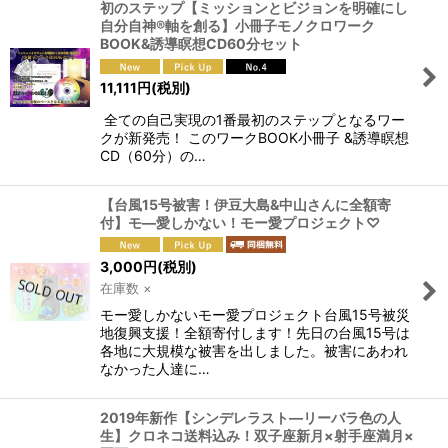
初のステップ【ミッションとビジョンを明確にし
自分自神®軸を創る】小冊子モノクロワーク
BOOK&誘導瞑想CD60分セット
11,111
円
(税別)
全ての自己実現の1番最初のステップとなるワー
クが新発売！ このワークBOOK小冊子 &誘導瞑想
CD（60分）の…
【台風15号被害！伊豆大島&中山さんに全額寄
付】モ―愛しかない！モー愛プロジェクト♡
3,000
円
(税別)
在庫数 ×
モー愛しかないモー愛プロジェクト台風15号被災
地復興支援！全額寄付します！先日の台風15号は
各地に大規模な被害を出しました。被害にあわれ
なかった人達に…
2019年新作【シンデレラスト―リーバラ色の人
生】クロネコ送料込み！双子座新月×射手座満月×