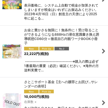
表示価格に、システム上自動で税金が加算されて
しまいますが税金はいれずにお振込みください。
2023年4月16日（日）創造主の天啓により2025
年に起こる…
お金と豊かさを無限に！無条件に！受け取ること
ができるようになる888Hzの潜在意識書き換え誘
導瞑想CD60分＋徹底自己内観ワークBOOK小冊
子
22,222
円
(税別)
---------------------------------※購入の際は必ず
1番最期の重要（必読）確認ください。※海外の方
送料実費で…
さとこサポート基金【主への贖罪とお詫び…サレ
ンダーの表明】
10,000
円
(税別)
在庫数 ×