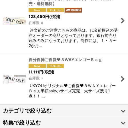
売・送料無料】
123,450
円
(税別)
在庫数 ×
注文前のご注意こちらの商品は、代金前振込の受
注オーダーの商品となっております。銀行前売り
込みのみになっております。制作には、１・５〜
2か月…
自分自神ご自愛♥３WAYエレゴーＢａｇ
11,111
円
(税別)
在庫数 ×
UKYOUオリジナル♥ご自愛♥３ＷＡＹエレゴー
Ｂａｇ半額sale小サイズ完売！大サイズ残り1
点！！ …
カテゴリで絞り込む
特集で絞り込む
自分自神創造の法則2019バーチャル人生ゲーム完全攻略ワーク