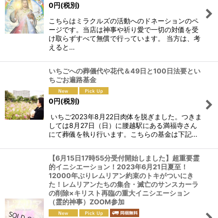
0
円
(税別)
こちらはミラクルズの活動へのドネーションのペ
ージです。当店は神事や祈り愛で一切の対価を受
け取らずすべて無償で行っています。 当方は、考
えると…
いちごへの葬儀代や花代＆49日と100日法要とい
ちごお遍路基金
0
円
(税別)
いちご2023年8月22日肉体を脱ぎました。つきま
しては8月27日（日）に腰越駅にある満福寺さん
にて葬儀を執り行います。こちらの基金は下記…
【6月15日17時55分受付開始しました】超重要霊
的イニシエーション！2023年6月21日夏至！
12000年ぶりレムリアン約束のトキがついにき
た！レムリアンたちの集合・滅亡のサンスカーラ
の削除×キリスト再臨の重大イニシエーション
（霊的神事）ZOOM参加