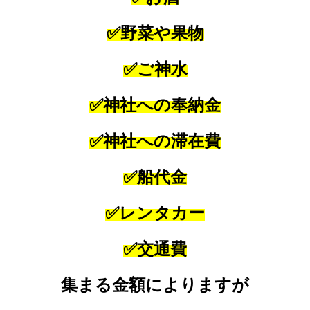
✅野菜や果物
✅ご神水
✅神社への奉納金
✅神社への滞在費
✅船代金
✅レンタカー
✅交通費
集まる金額によりますが