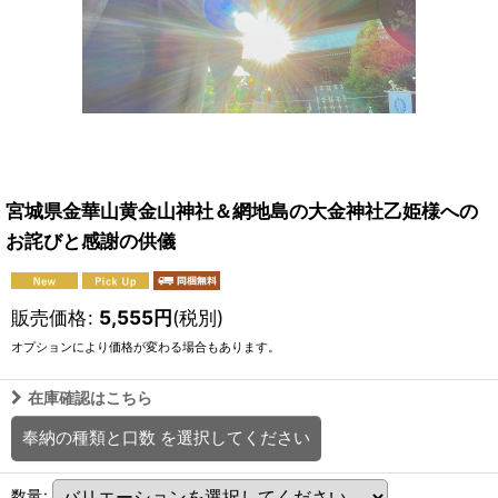
宮城県金華山黄金山神社＆網地島の大金神社乙姫様への
お詫びと感謝の供儀
販売価格
:
5,555
円
(税別)
オプションにより価格が変わる場合もあります。
在庫確認はこちら
奉納の種類と口数
を選択してください
数量
: