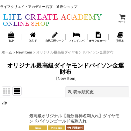
ライフクリエイトアカデミー右京 通販ショップ
ライフクリエイトアカデミー右京 通販ショップ
カート
TOP
公式HP
自己実現ワーク
マインドスパ
オラクルカード
覚醒本
ホーム
>
New Item
>
オリジナル最高級ダイヤモンドパイソン金運財布
オリジナル最高級ダイヤモンドパイソン金運
財布
[
New Item
]
表示順変更
閉じる
2
件
表示数
:
最高級オリジナル【自分自神名刺入れ】ダイヤモ
ンドパイソンゴールド名刺入れ
並び順
: