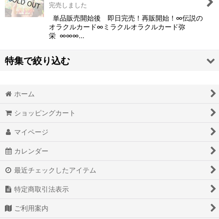
完売しました
絞り込む
単品販売開始後 即日完売！再販開始！∞伝説の
オラクルカード∞ミラクルオラクルカード弥
栄 ∞∞∞…
特集で絞り込む
奇跡的現実化オリジナルワークＢＯＯＫダイアリー
ホーム
脳波調整マシンＭｉｎｄＳｐａ
ショッピングカート
オリジナルオラクルカード
マイページ
覚醒本
カレンダー
最近チェックしたアイテム
オリジナル最高級ダイヤモンドパイソン金運財布
特定商取引法表示
オリジナル最高級ダイヤモンドパイソン開運手帳カバー
ご利用案内
オリジナルミラクルマニフェストアロマオイル