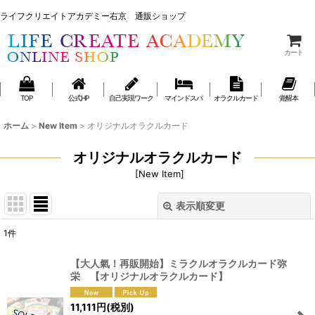
ライフクリエイトアカデミー右京 通販ショップ
ライフクリエイトアカデミー右京 通販ショップ
カート
TOP
公式HP
自己実現ワーク
マインドスパ
オラクルカード
覚醒本
ホーム
>
New Item
>
オリジナルオラクルカード
オリジナルオラクルカード
[
New Item
]
表示順変更
閉じる
1
件
表示数
:
【大人氣！再販開始】ミラクルオラクルカード弥
栄 【オリジナルオラクルカード】
並び順
:
11,111
円
(税別)