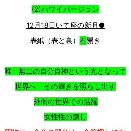
(2)ハワイバージョン
12月18日いて座の新月●
表紙（表と裏）
右
開き
唯一無二の自分自神という光となって
世界へ その輝きを照らし出す
外側の世界での活躍
女性性の癒し