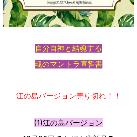
自分自神と結魂する
魂のマントラ宣誓書
江の島バージョン売り切れ！！
(1)江の島バージョン