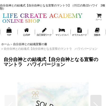
ライフクリエイトアカデミー右京 通販ショップ
自分自神との結魂式【自分自神となる宣誓のマントラ】（(1)江の島(2)ハワイ 2種
類）
カート
TOP
公式HP
自己実現ワーク
マインドスパ
オラクルカード
覚醒本
ホーム
>
自分自神との結魂宣誓の書
>
自分自神との結魂式【自分自神となる宣誓のマントラ ハワイバージョン
自分自神との結魂式【自分自神となる宣誓の
マントラ ハワイバージョン