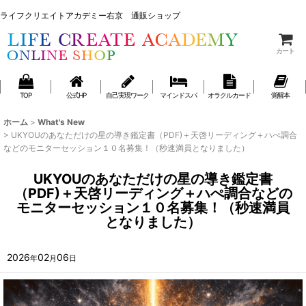
ライフクリエイトアカデミー右京 通販ショップ
ライフクリエイトアカデミー右京 通販ショップ
カート
TOP
公式HP
自己実現ワーク
マインドスパ
オラクルカード
覚醒本
ホーム
>
What's New
>
UKYOUのあなただけの星の導き鑑定書（PDF)＋天啓リーディング＋ハぺ調合
などのモニターセッション１０名募集！（秒速満員となりました）
UKYOUのあなただけの星の導き鑑定書
（PDF)＋天啓リーディング＋ハぺ調合などの
モニターセッション１０名募集！（秒速満員
となりました）
2026
02
06
年
月
日