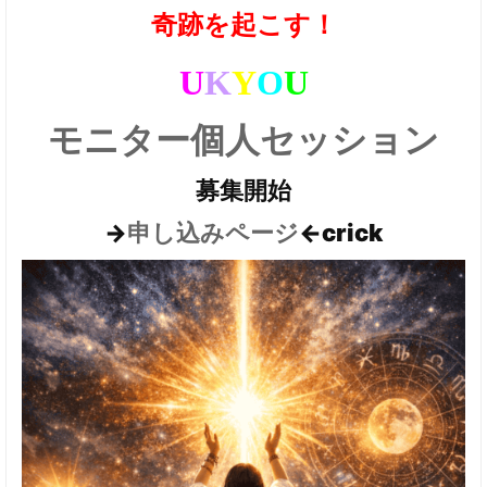
奇跡を起こす！
U
K
Y
O
U
モニター個人セッション
募集開始
→
←crick
申し込みページ