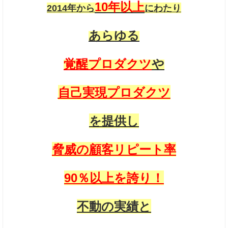
10年以上
2014年から
にわたり
あらゆる
覚醒プロダクツ
や
自己実現プロダクツ
を
提供し
脅威の顧客リピート率
90％以上を誇り！
不動の実績と