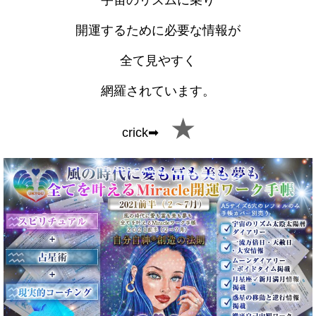
開運するために
必要な情報が
全て見やすく
網羅されています。
★
crick➡