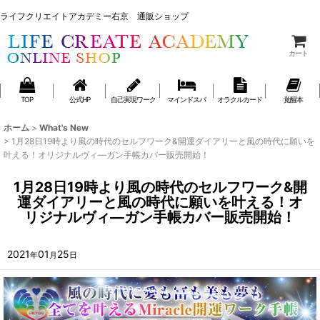
ライフクリエイトアカデミー右京 通販ショップ
ライフクリエイトアカデミー右京 通販ショップ
カート
TOP
公式HP
自己実現ワーク
マインドスパ
オラクルカード
覚醒本
ホーム
>
What's New
>
1月28日19時より風の時代のセルフワーク&開運ダイアリーと風の時代に願いを
叶える！オリジナルヴィ―ガン手帳カバー販売開始！
1月28日19時より風の時代のセルフワーク&開
運ダイアリーと風の時代に願いを叶える！オ
リジナルヴィ―ガン手帳カバー販売開始！
2021
01
25
年
月
日