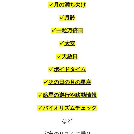
✓
月の満ち欠け
✓
月齢
✓
一粒万倍日
✓
大安
✓
天赦日
✓
ボイドタイム
✓
その日の月の星座
✓
惑星の逆行や移動情報
✓
バイオリズムチェック
など
宇宙のリズムに乗り