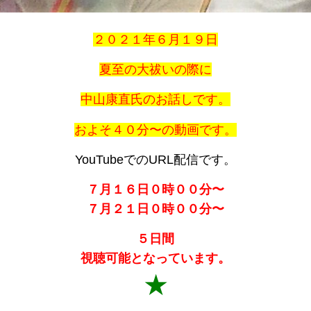
２０２１年６月１９日
夏至の大祓いの際に
中山康直氏のお話しです。
およそ４０分〜の動画です。
YouTubeでのURL配信です。
７月１６日０時００分〜
７月２１日０時００分〜
５日間
視聴可能となっています。
★