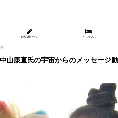
自己実現ワーク
マインドスパ
開始
年中山康直氏の宇宙からのメッセージ動