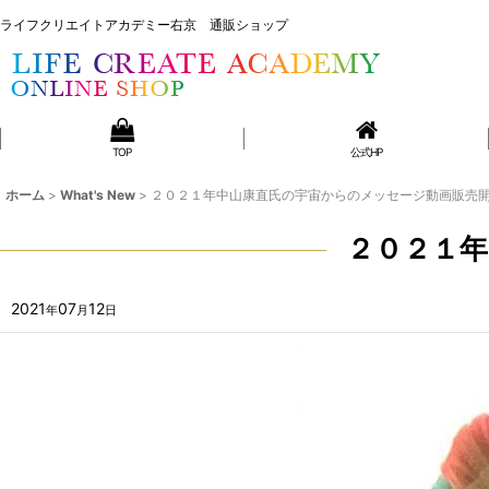
ライフクリエイトアカデミー右京 通販ショップ
ライフクリエイトアカデミー右京 通販ショップ
TOP
公式HP
ホーム
>
What's New
>
２０２１年中山康直氏の宇宙からのメッセージ動画販売
２０２１
2021
07
12
年
月
日