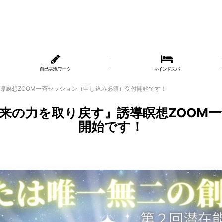
自己実現ワーク
マインドスパ
』誘導瞑想ZOOM一斉セッション（申し込み必須）受付開始です！
『本来の力を取り戻す』誘導瞑想ZOO
開始です！