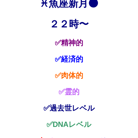
♓魚座新月🌑
２２時〜
✅精神的
✅経済的
✅肉体的
✅霊的
✅過去世レベル
✅DNAレベル