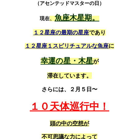
（アセンテッドマスターの日）
魚座木星期。
現在
、
１２星座の最期の星座
であり
１２星座１スピリチュアルな
魚座
に
幸運の星・木星
が
滞在しています。
さらには、２月５日〜
１０天体巡行中！
頭の中の空想が
不可思議な力によって