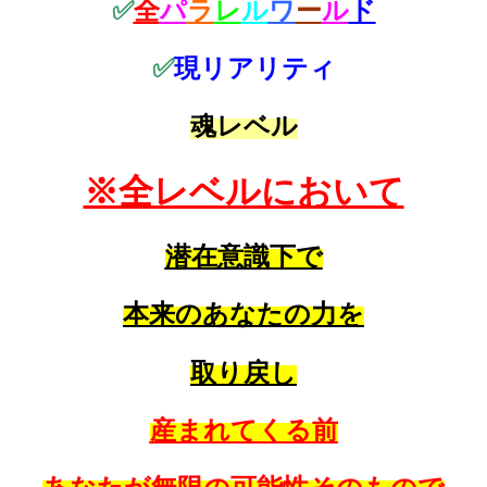
✅
全
パ
ラ
レ
ル
ワ
ー
ル
ド
✅
現リアリティ
魂レベル
※全レベルにおいて
潜在意識下で
本来のあなたの力を
取り戻し
産まれてくる前