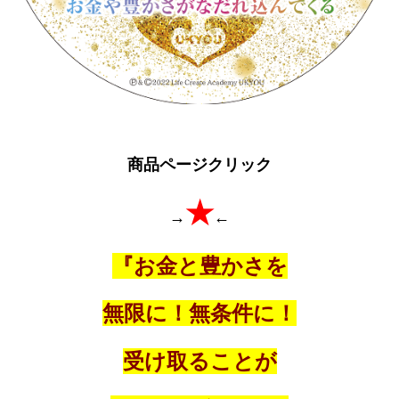
商品ページクリック
★
→
←
『お金と豊かさを
無限に！
無条件に！
受け取ることが