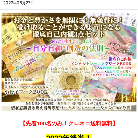
2022
06
27
年
月
日
【先着100名のみ！クロネコ送料無料】