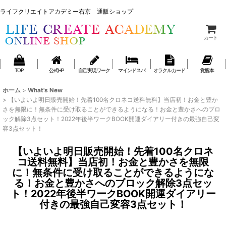
ライフクリエイトアカデミー右京 通販ショップ
ライフクリエイトアカデミー右京 通販ショップ
カート
TOP
公式HP
自己実現ワーク
マインドスパ
オラクルカード
覚醒本
ホーム
>
What's New
>
【いよいよ明日販売開始！先着100名クロネコ送料無料】当店初！お金と豊か
さを無限に！無条件に受け取ることができるようになる！お金と豊かさへのブロ
ック解除3点セット！2022年後半ワークBOOK開運ダイアリー付きの最強自己変
容3点セット！
【いよいよ明日販売開始！先着100名クロネ
コ送料無料】当店初！お金と豊かさを無限
に！無条件に受け取ることができるようにな
る！お金と豊かさへのブロック解除3点セッ
ト！2022年後半ワークBOOK開運ダイアリー
付きの最強自己変容3点セット！