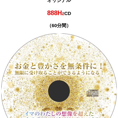
オリジナル
888H
z
CD
（60分間）