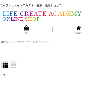
ライフクリエイトアカデミー右京 通販ショップ
ライフクリエイトアカデミー右京 通販ショップ
TOP
公式HP
ホーム
>
ZOOMセミナー＆セッション
1
件
表示数
:
並び順
: