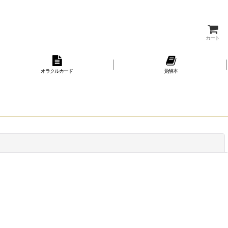
カート
オラクルカード
覚醒本
閉じる