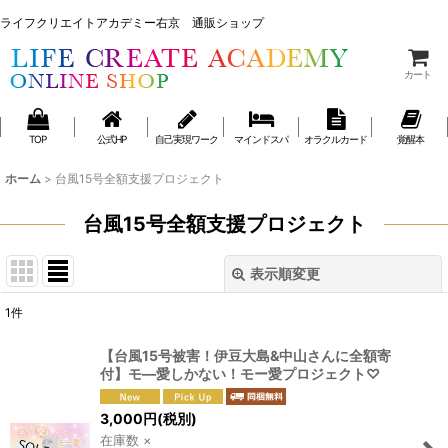
ライフクリエイトアカデミー右京 通販ショップ
ライフクリエイトアカデミー右京 通販ショップ
カート
TOP
公式HP
自己実現ワーク
マインドスパ
オラクルカード
覚醒本
ホーム
>
台風15号全額支援プロジェクト
台風15号全額支援プロジェクト
表示順変更
閉じる
1
件
表示数
:
【台風15号被害！伊豆大島&中山さんに全額寄
付】モ―愛しかない！モー愛プロジェクト♡
並び順
:
3,000
円
(税別)
絞り込む
在庫数 ×