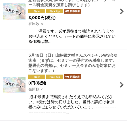
絞り込む
ース料金実費を加算し請求します）
3,000
円
(税別)
在庫数 ×
満員です。必ず最後まで熟読されたうえで
お申込みください。カートの価格に表示されてい
る価格は懇…
5月19日（日）山納銀之輔さんスペシャルWS会＠
湘南 （まずは、セミナーの受付のみ募集します。
懇親会の告知は、セミナー入金者のみを対象にお
こないます。）
0
円
(税別)
在庫数 ×
必ず最後まで熟読されたうえでお申込みくださ
い。※受付は締め切りました。当日の詳細は参加
者のみに送らせていただいています。------------
----------------------…