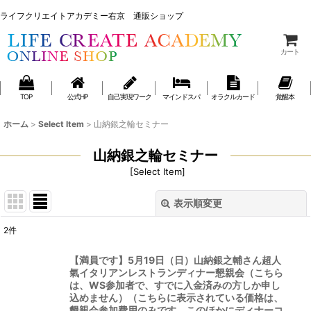
ライフクリエイトアカデミー右京 通販ショップ
ライフクリエイトアカデミー右京 通販ショップ
カート
TOP
公式HP
自己実現ワーク
マインドスパ
オラクルカード
覚醒本
ホーム
>
Select Item
>
山納銀之輪セミナー
山納銀之輪セミナー
[
Select Item
]
表示順変更
閉じる
2
件
表示数
:
【満員です】5月19日（日）山納銀之輔さん超人
氣イタリアンレストランディナー懇親会（こちら
並び順
:
は、WS参加者で、すでに入金済みの方しか申し
込めません）（こちらに表示されている価格は、
懇親会参加費用のみです。このほかにディナーコ