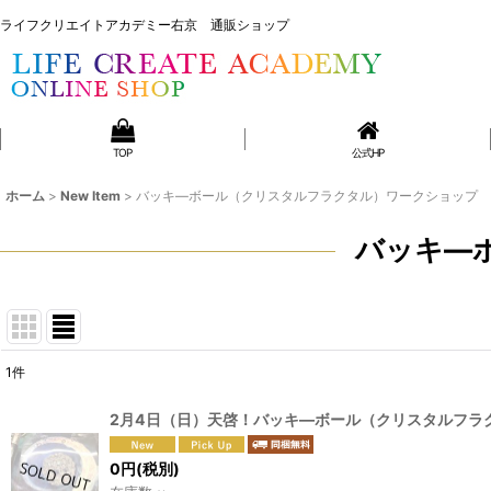
ライフクリエイトアカデミー右京 通販ショップ
ライフクリエイトアカデミー右京 通販ショップ
TOP
公式HP
ホーム
>
New Item
>
バッキ―ボール（クリスタルフラクタル）ワークショップ
バッキ―
1
件
表示数
:
2月4日（日）天啓！バッキ―ボール（クリスタルフラ
並び順
:
0
円
(税別)