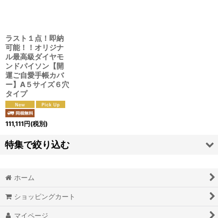
絞り込む
ラスト１点！即納
可能！！オリジナ
ル最高級ダイヤモ
ンドパイソン【開
運ご自愛手帳カバ
ー】A５サイズ６穴
タイプ
111,111
円
(税別)
特集で絞り込む
奇跡的現実化オリジナルワークＢＯＯＫダイアリー
ホーム
脳波調整マシンＭｉｎｄＳｐａ
ショッピングカート
オリジナルオラクルカード
マイページ