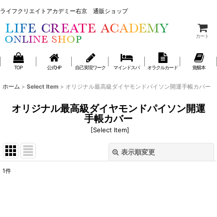
ライフクリエイトアカデミー右京 通販ショップ
ライフクリエイトアカデミー右京 通販ショップ
カート
TOP
公式HP
自己実現ワーク
マインドスパ
オラクルカード
覚醒本
ホーム
>
Select Item
>
オリジナル最高級ダイヤモンドパイソン開運手帳カバー
オリジナル最高級ダイヤモンドパイソン開運
手帳カバー
[
Select Item
]
表示順変更
閉じる
1
件
表示数
:
並び順
: