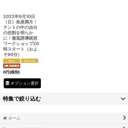
絞り込む
2022年9月10日
（日）魚座満月！
テントの中の自分
の役割を明らか
に！徹底誘導瞑想
ワークショップ20
時スタート（およ
そ90分）
0
円
(税別)
オプション選択
特集で絞り込む
奇跡的現実化オリジナルワークＢＯＯＫダイアリー
ホーム
脳波調整マシンＭｉｎｄＳｐａ