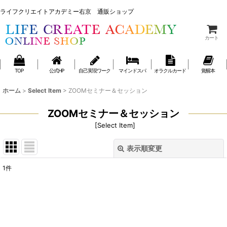
ライフクリエイトアカデミー右京 通販ショップ
ライフクリエイトアカデミー右京 通販ショップ
カート
TOP
公式HP
自己実現ワーク
マインドスパ
オラクルカード
覚醒本
ホーム
>
Select Item
>
ZOOMセミナー＆セッション
ZOOMセミナー＆セッション
[
Select Item
]
表示順変更
閉じる
1
件
表示数
:
並び順
: