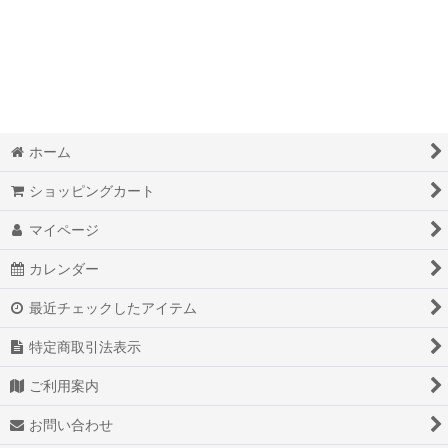
絞り込む
奇跡的現実化オリジナルワークＢＯＯＫダイアリー
脳波調整マシンＭｉｎｄＳｐａ
オリジナルオラクルカード
覚醒本
ホーム
オリジナル最高級ダイヤモンドパイソン金運財布
ショッピングカート
マイページ
オリジナル最高級ダイヤモンドパイソン開運手帳カバー
カレンダー
オリジナルミラクルマニフェストアロマオイル
最近チェックしたアイテム
オリジナルパワーストーンスマホカバー
特定商取引法表示
魔法のペン
ご利用案内
野洲産精麻オリジナル商品
お問い合わせ