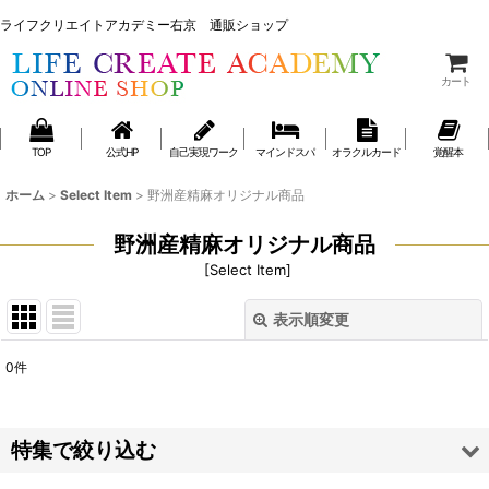
ライフクリエイトアカデミー右京 通販ショップ
ライフクリエイトアカデミー右京 通販ショップ
カート
TOP
公式HP
自己実現ワーク
マインドスパ
オラクルカード
覚醒本
ホーム
>
Select Item
>
野洲産精麻オリジナル商品
野洲産精麻オリジナル商品
[
Select Item
]
表示順変更
閉じる
0
件
表示数
:
並び順
:
特集で絞り込む