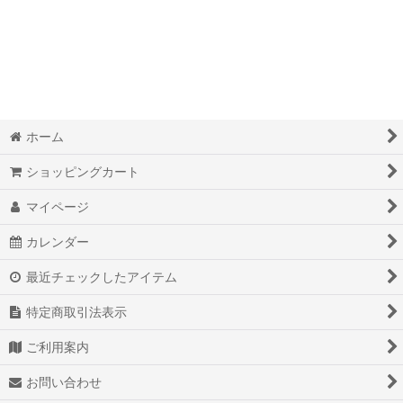
絞り込む
奇跡的現実化オリジナルワークＢＯＯＫダイアリー
脳波調整マシンＭｉｎｄＳｐａ
オリジナルオラクルカード
覚醒本
ホーム
オリジナル最高級ダイヤモンドパイソン金運財布
ショッピングカート
マイページ
オリジナル最高級ダイヤモンドパイソン開運手帳カバー
カレンダー
オリジナルミラクルマニフェストアロマオイル
最近チェックしたアイテム
オリジナルパワーストーンスマホカバー
特定商取引法表示
魔法のペン
ご利用案内
野洲産精麻オリジナル商品
お問い合わせ