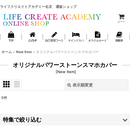
ライフクリエイトアカデミー右京 通販ショップ
ライフクリエイトアカデミー右京 通販ショップ
カート
TOP
公式HP
自己実現ワーク
マインドスパ
オラクルカード
覚醒本
ホーム
>
New Item
>
オリジナルパワーストーンスマホカバー
オリジナルパワーストーンスマホカバー
[
New Item
]
表示順変更
閉じる
0
件
表示数
:
並び順
:
特集で絞り込む