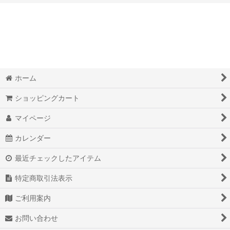
絞り込む
奇跡的現実化オリジナルワークＢＯＯＫダイアリー
脳波調整マシンＭｉｎｄＳｐａ
オリジナルオラクルカード
ホーム
覚醒本
ショッピングカート
オリジナル最高級ダイヤモンドパイソン金運財布
マイページ
オリジナル最高級ダイヤモンドパイソン開運手帳カバー
カレンダー
オリジナルミラクルマニフェストアロマオイル
最近チェックしたアイテム
オリジナルパワーストーンスマホカバー
特定商取引法表示
魔法のペン
ご利用案内
お問い合わせ
野洲産精麻オリジナル商品