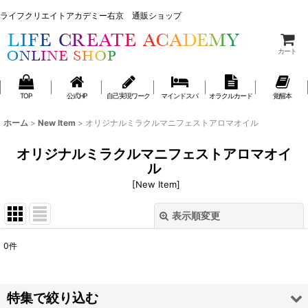
ライフクリエイトアカデミー右京 通販ショップ
ライフクリエイトアカデミー右京 通販ショップ
カート
TOP
公式HP
自己実現ワーク
マインドスパ
オラクルカード
覚醒本
ホーム
>
New Item
>
オリジナルミラクルマニフェストアロマオイル
オリジナルミラクルマニフェストアロマオイ
ル
[
New Item
]
表示順変更
閉じる
0
件
表示数
:
並び順
:
特集で絞り込む