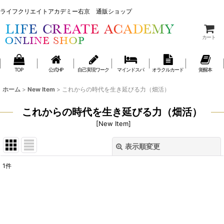
ライフクリエイトアカデミー右京 通販ショップ
ライフクリエイトアカデミー右京 通販ショップ
カート
TOP
公式HP
自己実現ワーク
マインドスパ
オラクルカード
覚醒本
ホーム
>
New Item
>
これからの時代を生き延びる力（畑活）
これからの時代を生き延びる力（畑活）
[
New Item
]
表示順変更
閉じる
1
件
表示数
:
並び順
: