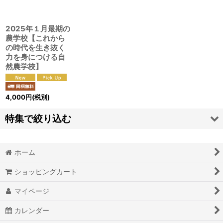
絞り込む
2025年１月最期の
農学校【これから
の時代を生き抜く
力を身につける自
然農学校】
4,000
円
(税別)
特集で絞り込む
奇跡的現実化オリジナルワークＢＯＯＫダイアリー
ホーム
脳波調整マシンＭｉｎｄＳｐａ
ショッピングカート
オリジナルオラクルカード
マイページ
覚醒本
カレンダー