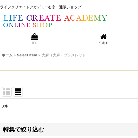
ライフクリエイトアカデミー右京 通販ショップ
ライフクリエイトアカデミー右京 通販ショップ
TOP
公式HP
ホーム
>
Select Item
>
大麻（大麻）ブレスレット
0
件
表示数
:
並び順
:
特集で絞り込む