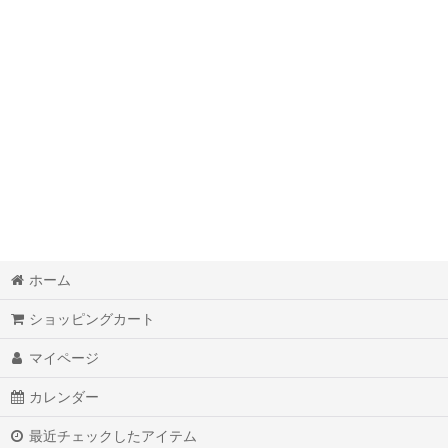
奇跡的現実化オリジナルワークＢＯＯＫダイアリー
脳波調整マシンＭｉｎｄＳｐａ
オリジナルオラクルカード
覚醒本
オリジナル最高級ダイヤモンドパイソン金運財布
オリジナル最高級ダイヤモンドパイソン開運手帳カバー
ホーム
オリジナルミラクルマニフェストアロマオイル
ショッピングカート
オリジナルパワーストーンスマホカバー
マイページ
魔法のペン
カレンダー
野洲産精麻オリジナル商品
最近チェックしたアイテム