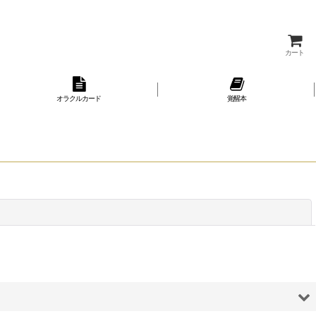
カート
オラクルカード
覚醒本
閉じる