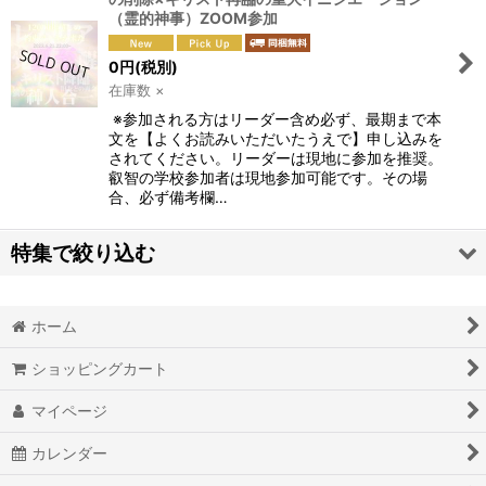
絞り込む
（霊的神事）ZOOM参加
0
円
(税別)
在庫数 ×
※参加される方はリーダー含め必ず、最期まで本
文を【よくお読みいただいたうえで】申し込みを
されてください。リーダーは現地に参加を推奨。
叡智の学校参加者は現地参加可能です。その場
合、必ず備考欄…
特集で絞り込む
奇跡的現実化オリジナルワークＢＯＯＫダイアリー
ホーム
脳波調整マシンＭｉｎｄＳｐａ
ショッピングカート
オリジナルオラクルカード
マイページ
覚醒本
カレンダー