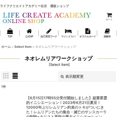
ライフクリエイトアカデミー右京 通販ショップ
ライフクリエイトアカデミー右京 通販ショップ
カート
TOP
公式HP
自己実現ワーク
マインドスパ
オラクルカード
覚醒本
ホーム
>
Select Item
>
ネオレムリアワークショップ
ネオレムリアワークショップ
[
Select Item
]
表示順変更
閉じる
1
件
表示数
:
【6月15日17時55分受付開始しました】超重要霊
的イニシエーション！2023年6月21日夏至！
並び順
:
12000年ぶりレムリアン約束のトキがついにき
た！レムリアンたちの集合・滅亡のサンスカーラ
の削除×キリスト再臨の重大イニシエーション