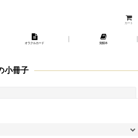
カート
オラクルカード
覚醒本
の小冊子
閉じる