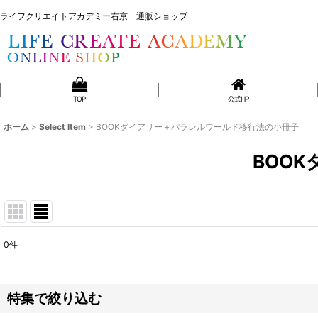
ライフクリエイトアカデミー右京 通販ショップ
ライフクリエイトアカデミー右京 通販ショップ
TOP
公式HP
ホーム
>
Select Item
>
BOOKダイアリー＋パラレルワールド移行法の小冊子
BOO
0
件
表示数
:
並び順
:
特集で絞り込む