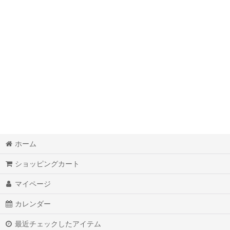
奇跡的現実化オリジナルワークＢＯＯＫダイアリー
脳波調整マシンＭｉｎｄＳｐａ
オリジナルオラクルカード
覚醒本
オリジナル最高級ダイヤモンドパイソン金運財布
オリジナル最高級ダイヤモンドパイソン開運手帳カバー
ホーム
オリジナルミラクルマニフェストアロマオイル
ショッピングカート
オリジナルパワーストーンスマホカバー
マイページ
魔法のペン
カレンダー
野洲産精麻オリジナル商品
最近チェックしたアイテム