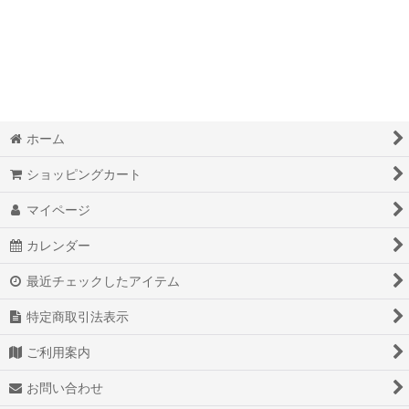
絞り込む
奇跡的現実化オリジナルワークＢＯＯＫダイアリー
脳波調整マシンＭｉｎｄＳｐａ
オリジナルオラクルカード
覚醒本
ホーム
オリジナル最高級ダイヤモンドパイソン金運財布
ショッピングカート
マイページ
オリジナル最高級ダイヤモンドパイソン開運手帳カバー
カレンダー
オリジナルミラクルマニフェストアロマオイル
最近チェックしたアイテム
オリジナルパワーストーンスマホカバー
特定商取引法表示
魔法のペン
ご利用案内
野洲産精麻オリジナル商品
お問い合わせ