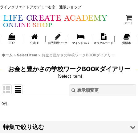
ライフクリエイトアカデミー右京 通販ショップ
ライフクリエイトアカデミー右京 通販ショップ
カート
TOP
公式HP
自己実現ワーク
マインドスパ
オラクルカード
覚醒本
ホーム
>
Select Item
>
お金と豊かさの学校ワークBOOKダイアリー
お金と豊かさの学校ワークBOOKダイアリー
[
Select Item
]
表示順変更
閉じる
0
件
表示数
:
並び順
:
特集で絞り込む