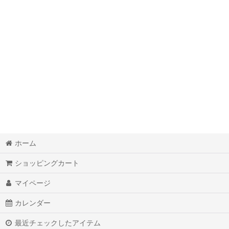
奇跡的現実化オリジナルワークＢＯＯＫダイアリー
脳波調整マシンＭｉｎｄＳｐａ
オリジナルオラクルカード
覚醒本
オリジナル最高級ダイヤモンドパイソン金運財布
オリジナル最高級ダイヤモンドパイソン開運手帳カバー
ホーム
オリジナルミラクルマニフェストアロマオイル
ショッピングカート
オリジナルパワーストーンスマホカバー
マイページ
魔法のペン
カレンダー
野洲産精麻オリジナル商品
最近チェックしたアイテム