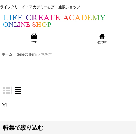
ライフクリエイトアカデミー右京 通販ショップ
ライフクリエイトアカデミー右京 通販ショップ
TOP
公式HP
ホーム
>
Select Item
>
覚醒本
0
件
表示数
:
並び順
:
特集で絞り込む